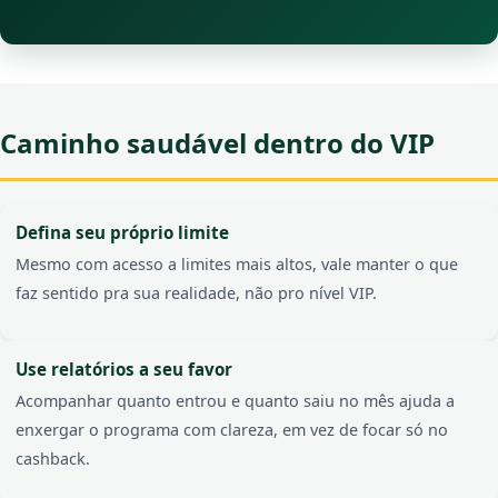
Caminho saudável dentro do VIP
Defina seu próprio limite
Mesmo com acesso a limites mais altos, vale manter o que
faz sentido pra sua realidade, não pro nível VIP.
Use relatórios a seu favor
Acompanhar quanto entrou e quanto saiu no mês ajuda a
enxergar o programa com clareza, em vez de focar só no
cashback.