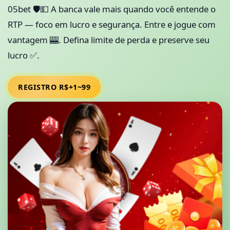
05bet 🛡️💵 A banca vale mais quando você entende o
RTP — foco em lucro e segurança. Entre e jogue com
vantagem 🎰. Defina limite de perda e preserve seu
lucro ✅.
REGISTRO R$+1~99