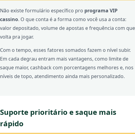
Não existe formulário específico pro
programa VIP
cassino
. O que conta é a forma como você usa a conta:
valor depositado, volume de apostas e frequência com que
volta pra jogar.
Com o tempo, esses fatores somados fazem o nível subir.
Em cada degrau entram mais vantagens, como limite de
saque maior, cashback com porcentagens melhores e, nos
níveis de topo, atendimento ainda mais personalizado.
Suporte prioritário e saque mais
rápido