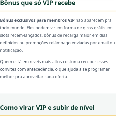
Bônus que só VIP recebe
Bônus exclusivos para membros VIP
não aparecem pra
todo mundo. Eles podem vir em forma de giros grátis em
slots recém‑lançados, bônus de recarga maior em dias
definidos ou promoções relâmpago enviadas por email ou
notificação.
Quem está em níveis mais altos costuma receber esses
convites com antecedência, o que ajuda a se programar
melhor pra aproveitar cada oferta.
Como virar VIP e subir de nível