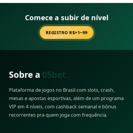
Comece a subir de nível
REGISTRO R$+1~99
Sobre a
05bet
Plataforma de jogos no Brasil com slots, crash,
mesas e apostas esportivas, além de um programa
VIP em 4 níveis, com cashback semanal e bônus
recorrentes pra quem joga com frequência.