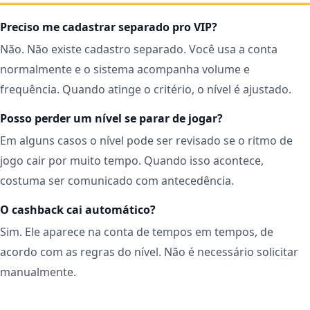
Preciso me cadastrar separado pro VIP?
Não. Não existe cadastro separado. Você usa a conta
normalmente e o sistema acompanha volume e
frequência. Quando atinge o critério, o nível é ajustado.
Posso perder um nível se parar de jogar?
Em alguns casos o nível pode ser revisado se o ritmo de
jogo cair por muito tempo. Quando isso acontece,
costuma ser comunicado com antecedência.
O cashback cai automático?
Sim. Ele aparece na conta de tempos em tempos, de
acordo com as regras do nível. Não é necessário solicitar
manualmente.